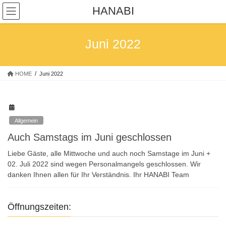
Skip
Skip
HANABI
to
to
the
the
content
Navigation
Juni 2022
HOME
Juni 2022
Allgemein
Auch Samstags im Juni geschlossen
Liebe Gäste, alle Mittwoche und auch noch Samstage im Juni +
02. Juli 2022 sind wegen Personalmangels geschlossen. Wir
danken Ihnen allen für Ihr Verständnis. Ihr HANABI Team
Öffnungszeiten: