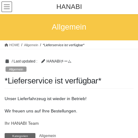
Skip
Skip
HANABI
to
to
the
the
content
Navigation
Allgemein
HOME
Allgemein
*Lieferservice ist verfügbar*
/ Last updated :
HANABIチーム
Allgemein
*Lieferservice ist verfügbar*
Unser Lieferfahrzeug ist wieder in Betrieb!
Wir freuen uns auf Ihre Bestellungen.
Ihr HANABI Team
Allgemein
Kategorien